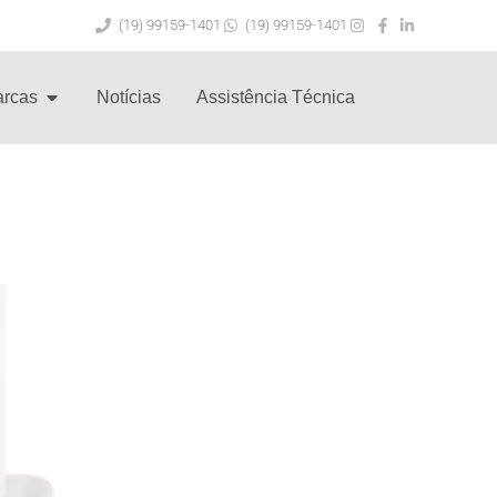
(19) 99159-1401
(19) 99159-1401
rcas
Notícias
Assistência Técnica