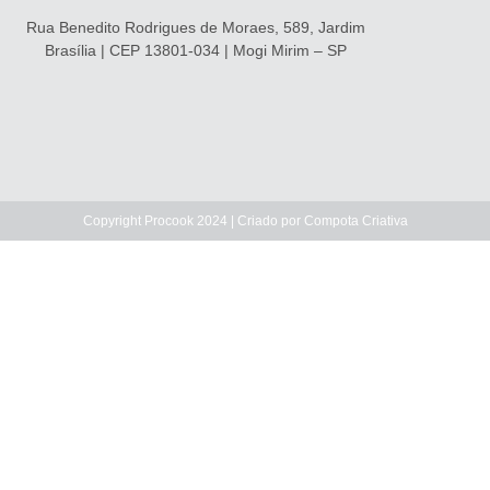
Rua Benedito Rodrigues de Moraes, 589, Jardim
Brasília | CEP 13801-034 | Mogi Mirim – SP
Copyright Procook 2024 | Criado por
Compota Criativa