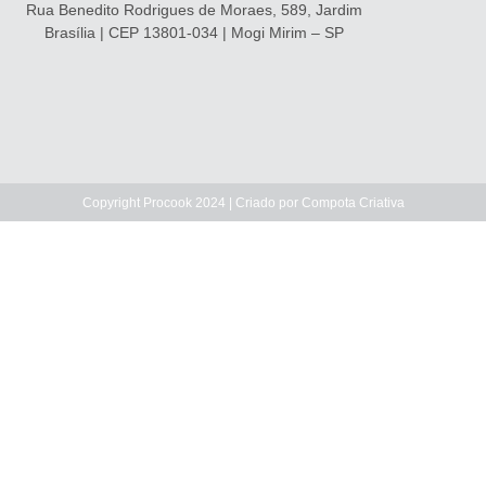
Rua Benedito Rodrigues de Moraes, 589, Jardim
Brasília | CEP 13801-034 | Mogi Mirim – SP
Copyright Procook 2024 | Criado por
Compota Criativa