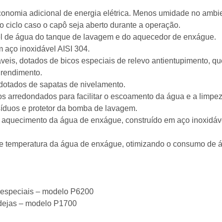
conomia adicional de energia elétrica. Menos umidade no ambi
o ciclo caso o capô seja aberto durante a operação.
el de água do tanque de lavagem e do aquecedor de enxágue.
 aço inoxidável AISI 304.
áveis, dotados de bicos especiais de relevo antientupimento, q
o rendimento.
 dotados de sapatas de nivelamento.
arredondados para facilitar o escoamento da água e a limpez
esíduos e protetor da bomba de lavagem.
aquecimento da água de enxágue, construído em aço inoxidável
 e temperatura da água de enxágue, otimizando o consumo de ág
 especiais – modelo P6200
dejas – modelo P1700