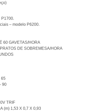
eço)
o P1700.
eciais – modelo P6200.
TÉ 60 GAVETAS/HORA
0 PRATOS DE SOBREMESA/HORA
EGUNDOS
 65
– 90
80V TRIF
) 1,53 X 0,7 X 0,93