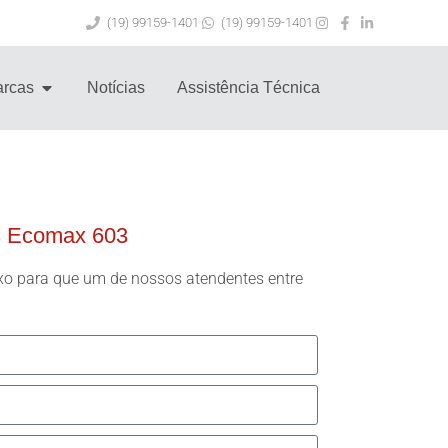
(19) 99159-1401
(19) 99159-1401
rcas
Notícias
Assistência Técnica
s Ecomax 603
xo para que um de nossos atendentes entre