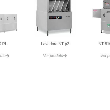
0 PL
Lavadora NT p2
NT 81
duto
Ver produto
Ver p