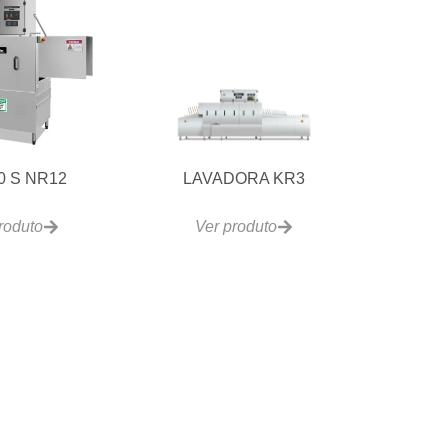
0 S NR12
LAVADORA KR3
roduto
Ver produto