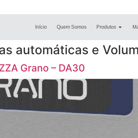
Início
Quem Somos
Produtos
Ma
ras automáticas e Volum
IZZA Grano – DA30