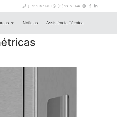
(19) 99159-1401
(19) 99159-1401
rcas
Notícias
Assistência Técnica
étricas