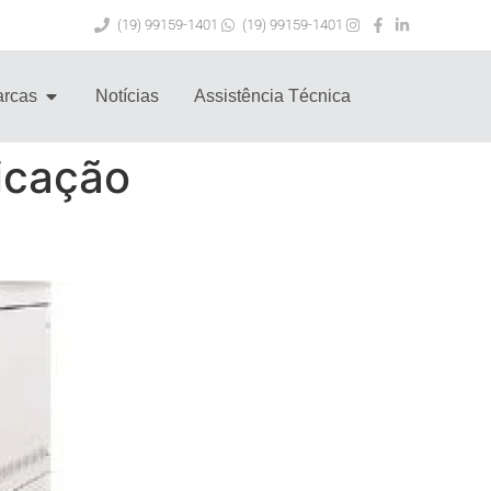
(19) 99159-1401
(19) 99159-1401
rcas
Notícias
Assistência Técnica
ficação