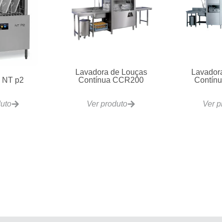
Lavadora de Louças
Lavador
 NT p2
Contínua CCR200
Contín
duto
Ver produto
Ver p