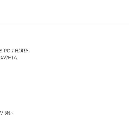
AS POR HORA
 GAVETA
 V 3N~
0
0