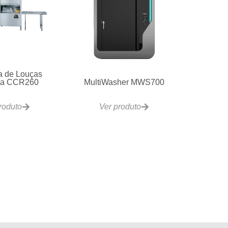
a de Louças
ua CCR260
MultiWasher MWS700
roduto
Ver produto