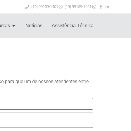
(19) 99159-1401
(19) 99159-1401
rcas
Notícias
Assistência Técnica
xo para que um de nossos atendentes entre