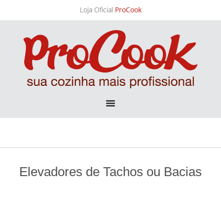
VCRG36-T Chapa a Gás 3 Controles Ajustável
910x510mm
Ver produto