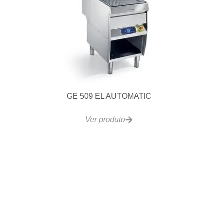
EF-6L Fritadeira Split Eletrica 6L 9kg/h
Ver produto