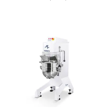
LG300 Fritadeira Gás 20 a 23L 30Kg/h