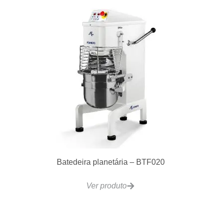
LG500 Fritadeira Gás 30 a 32L 50Kg/h
Ver produto