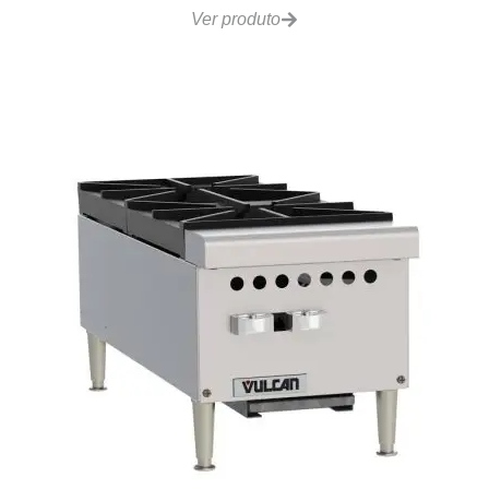
Divisora Automática PIZZA Grano – DA30