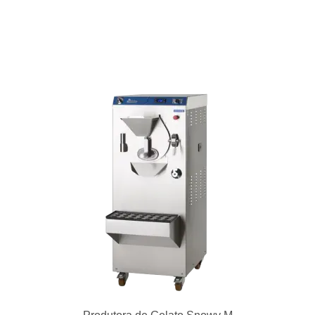
VCRG36 – Chapa a Gás 3 Controles 910x510mm