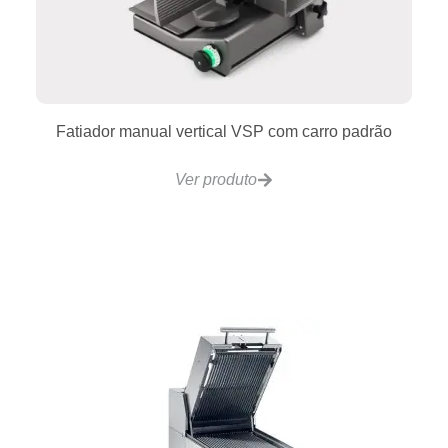
VCRG24-T Chapa a Gás 2 Controles Ajustavel
610x510mm
Ver produto