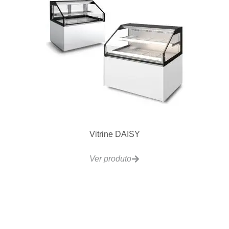
EF-28L Fritadeira Eletrica 28L 30Kg/h
Ver produto