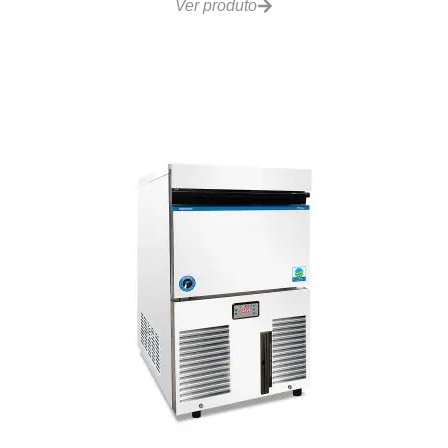
Lavadora de Louças Profi FX 40B