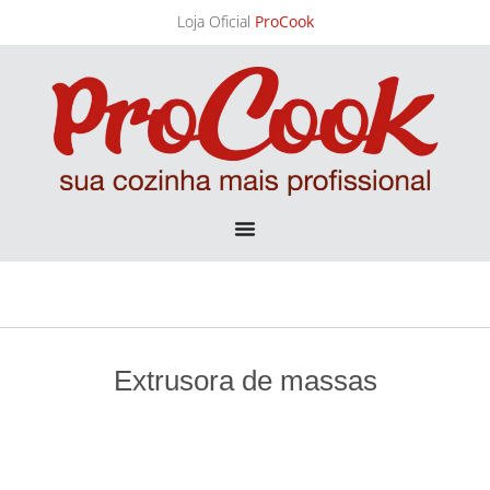
Batedeira planetária – BTF060
Ver produto