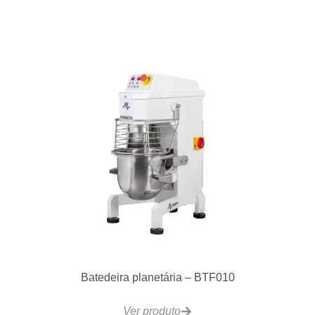
VCRB47 Charbroiler a Gás 8 Controles
1110x520mm
Ver produto