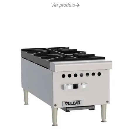
LG400 Fritadeira Gás 25 a 28L 40kg/h