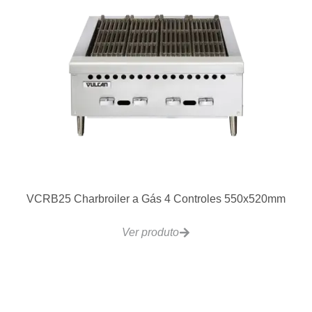
EF-6L Fritadeira Split Eletrica 6L 9kg/h
Ver produto