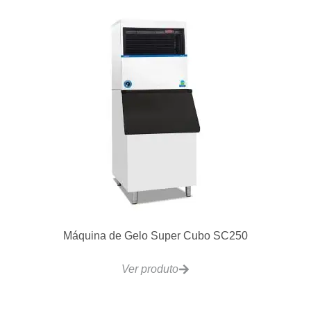
VCRG48-T Chapa a Gás 4 Controles Ajustável
122x510mm
Ver produto