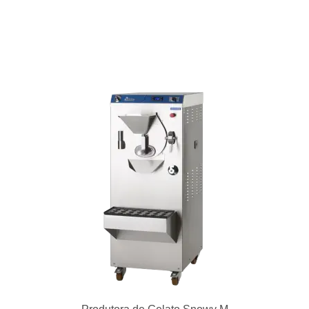
Forno de alta velocidade – Bullet ENC-9600-625-BK