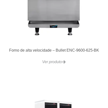
VCRH24 Fogão Bancada 4 Qeimadores –
Individuais 610x610mm
Ver produto