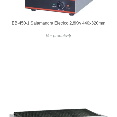
VCRG36 – Chapa a Gás 3 Controles 910x510mm
Ver produto