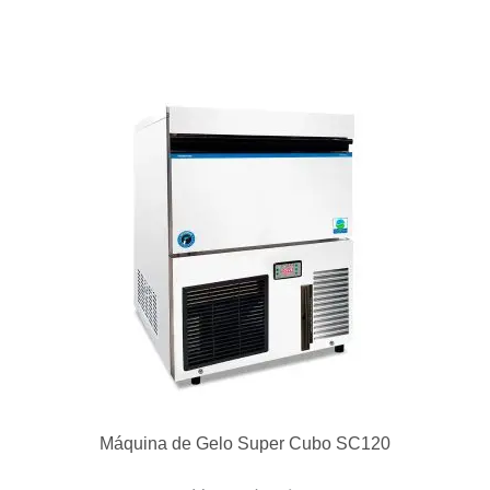
VCRG36-T Chapa a Gás 3 Controles Ajustável
910x510mm
Ver produto