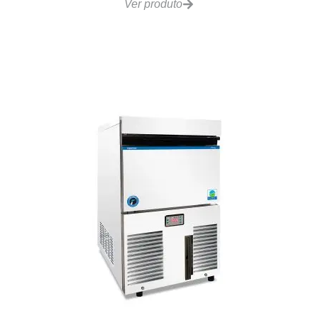
VCRG48 Chapa a Gás 4 Controles 122x510mm