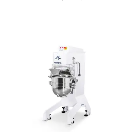
VCRB36 Charbroiler a Gás 6 Controles 810x520mm