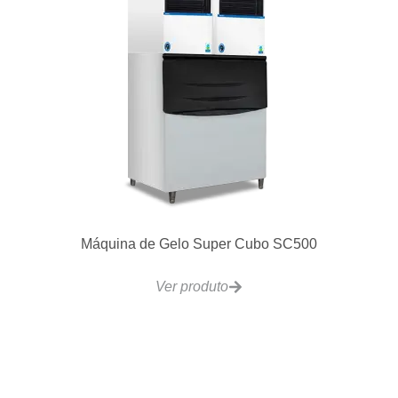
VCRH12 Fogão Bancada 2 Qeimadores –
Individuais 300x610mm
Ver produto