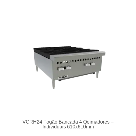
LG500 Fritadeira Gás 30 a 32L 50Kg/h
Ver produto