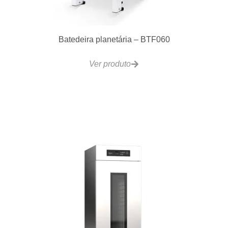
VCRB25 Charbroiler a Gás 4 Controles 550x520mm
Ver produto