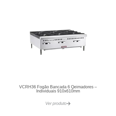
EF-28L Fritadeira Eletrica 28L 30Kg/h
Ver produto