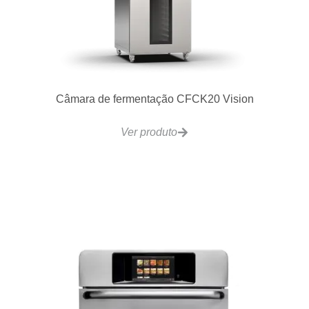
VCRH36 Fogão Bancada 6 Qeimadores –
Individuais 910x610mm
Ver produto