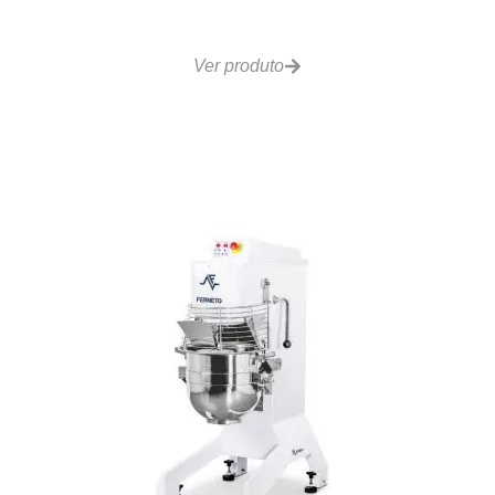
Batedeira planetária – BTF040
Ver produto